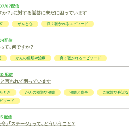
07/07配信
すか？」に対する返答に未だに困っています
立
がんと心
良く聴かれるエピソード
/04配信
って、何ですか？
度
がんの種類や治療
良く聴かれるエピソード
20 配信
」と言われて困っています
たとき
がんの種類や治療
治療と食事
ご家族や身近な
ピソード
15 配信
余命」「ステージ」って、どういうこと？